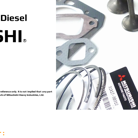
Diesel
SHI
®
ference only. It is not implied that any part
rk of Mitsubishi Heavy Industries, Ltd.
 :