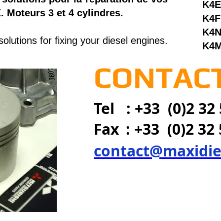
K4E
. Moteurs 3 et 4 cylindres.
K4F
K4
lutions for fixing your diesel engines.
K4
CONTACT
Tel : +33 (0)2 32 
Fax
: +33 (0)2 32
contact@maxidie