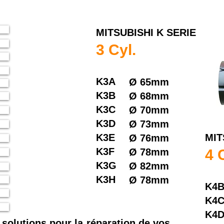
MITSUBISHI K SERIE
3 Cyl.
K3A
Ø
65mm
K3B
Ø
68mm
K3C
Ø
70mm
K3D
Ø
73mm
K3E
MIT
Ø
76mm
K3F
Ø
78mm
4 
K3G
Ø
82mm
K3H
Ø
78mm
K4
K4
K4
 solutions pour la réparation de vos