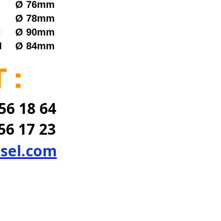
Ø
76mm
Ø
78mm
N
Ø
90mm
M
Ø
84mm
 :
56 18 64
 56 17 23
sel.com