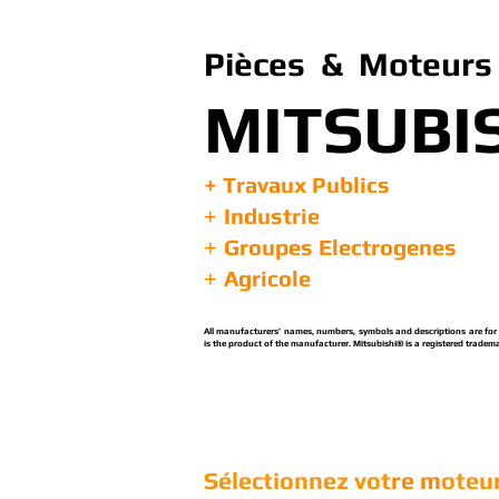
Pièces & Moteurs 
MITSUBI
+ Travaux Publics
Industrie
+
Groupes Electrogenes
+
Agricole
+
All manufacturers’ names, numbers, symbols and descriptions are for re
is the product of the manufacturer. Mitsubishi® is a registered tradema
Sélectionnez vot
re m
oteur