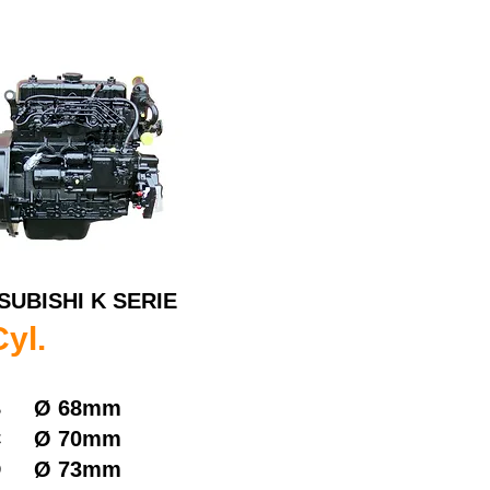
SUBISHI K SERIE
Cyl.
B
Ø
68mm
C
Ø
70mm
D
Ø
73mm