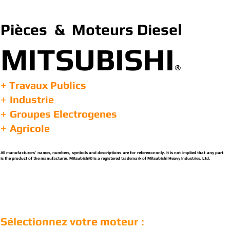
Pièces & Moteurs Diesel
MITSUBISHI
®
+ Travaux Publics
Industrie
+
Groupes Electrogenes
+
Agricole
+
All manufacturers’ names, numbers, symbols and descriptions are for reference only. It is not implied that any part
is the product of the manufacturer. Mitsubishi® is a registered trademark of Mitsubishi Heavy Industries, Ltd.
Sélectionnez vot
re m
oteur :