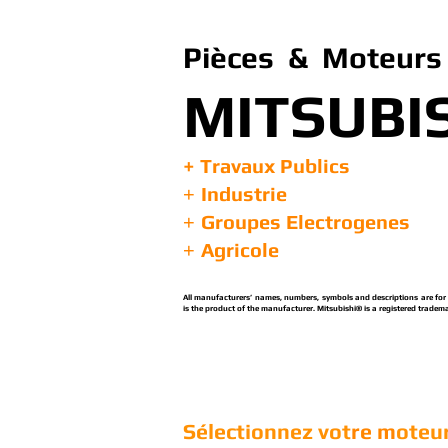
Pièces & Moteurs 
MITSUBI
+ Travaux Publics
Industrie
+
Groupes Electrogenes
+
Agricole
+
All manufacturers’ names, numbers, symbols and descriptions are for re
is the product of the manufacturer. Mitsubishi® is a registered tradema
Sélectionnez vot
re m
oteur