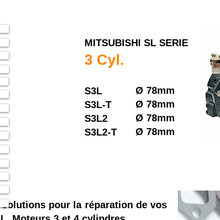
MITSUBISHI SL SERIE
3 Cyl.
Ø
78mm
S3L
Ø
78mm
S3L-T
Ø
78mm
S3L2
Ø
78mm
S3L2-T
 solutions pour la réparation de vos
L. Moteurs 3 et 4 cylindres.