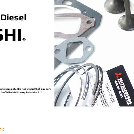
Diesel
SHI
®
ference only. It is not implied that any part
rk of Mitsubishi Heavy Industries, Ltd.
 :