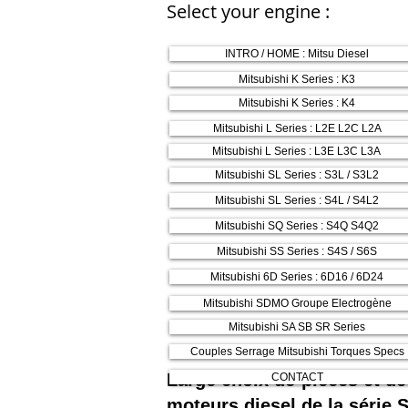
Select your engine :
INTRO / HOME : Mitsu Diesel
Mitsubishi K Series : K3
Mitsubishi K Series : K4
Mitsubishi L Series : L2E L2C L2A
Mitsubishi L Series : L3E L3C L3A
Mitsubishi SL Series : S3L / S3L2
Mitsubishi SL Series : S4L / S4L2
Mitsubishi SQ Series : S4Q S4Q2
Mitsubishi SS Series : S4S / S6S
Mitsubishi 6D Series : 6D16 / 6D24
Mitsubishi SDMO Groupe Electrogène
Mitsubishi SA SB SR Series
Couples Serrage Mitsubishi Torques Specs
Large choix de pièces et de
CONTACT
moteurs diesel de la série S