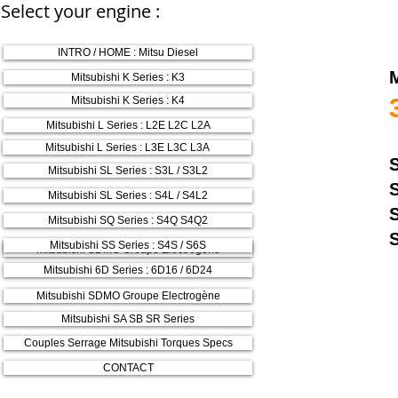
Select your engine :
INTRO / HOME : Mitsu Diesel
Mitsubishi K Series : K3
Mitsubishi K Series : K4
Mitsubishi L Series : L2E L2C L2A
Mitsubishi L Series : L3E L3C L3A
Mitsubishi SL Series : S3L / S3L2
Mitsubishi SL Series : S4L / S4L2
Mitsubishi SQ Series : S4Q S4Q2
Mitsubishi SS Series : S4S / S6S
Mitsubishi SDMO Groupe Electrogène
Mitsubishi 6D Series : 6D16 / 6D24
Mitsubishi SDMO Groupe Electrogène
Mitsubishi SA SB SR Series
Couples Serrage Mitsubishi Torques Specs
CONTACT