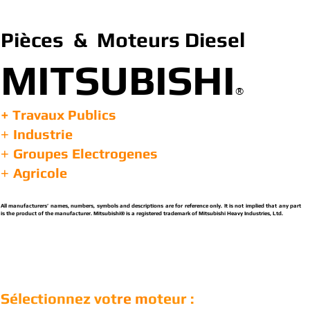
Pièces & Moteurs Diesel
MITSUBISHI
®
+ Travaux Publics
Industrie
+
Groupes Electrogenes
+
Agricole
+
All manufacturers’ names, numbers, symbols and descriptions are for reference only. It is not implied that any part
is the product of the manufacturer. Mitsubishi® is a registered trademark of Mitsubishi Heavy Industries, Ltd.
Sélectionnez vot
re m
oteur :